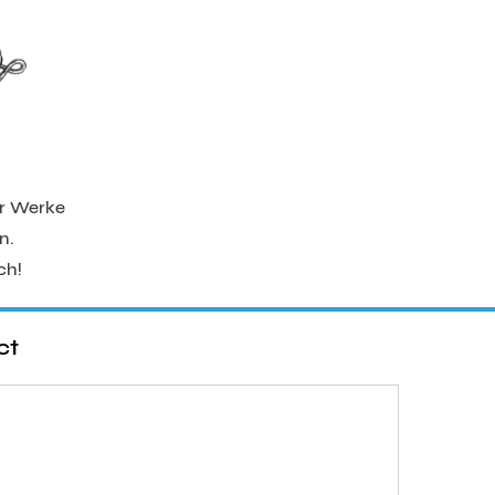
er Werke
n.
ch!
ct