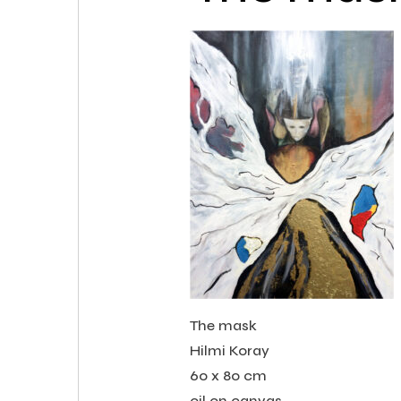
The mask
Hilmi Koray
60 x 80 cm
oil on canvas