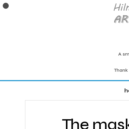
A sm
Thank 
h
The mask