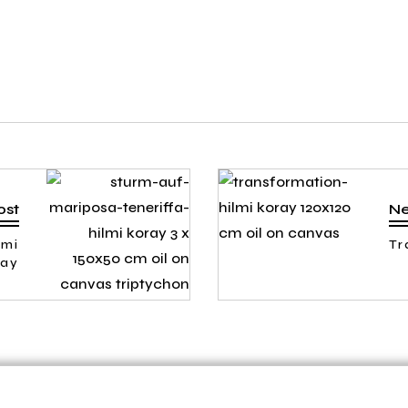
ost
Ne
lmi
Tr
ray