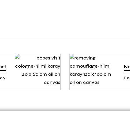
ost
Ne
ray
Re