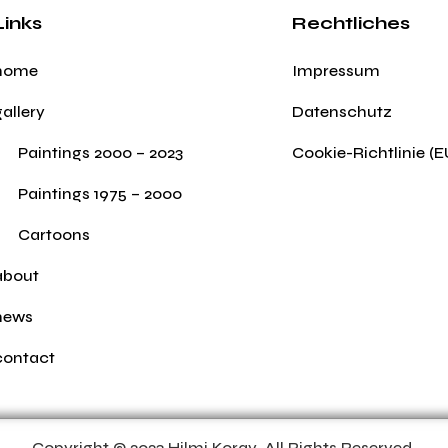
Links
Rechtliches
home
Impressum
gallery
Datenschutz
Paintings 2000 – 2023
Cookie-Richtlinie (E
Paintings 1975 – 2000
Cartoons
about
news
contact
Copyright © 2023 Hilmi Koray. All Rights Reserved.