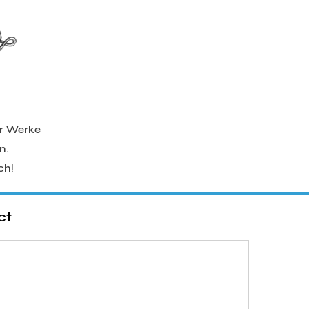
er Werke
n.
ch!
ct