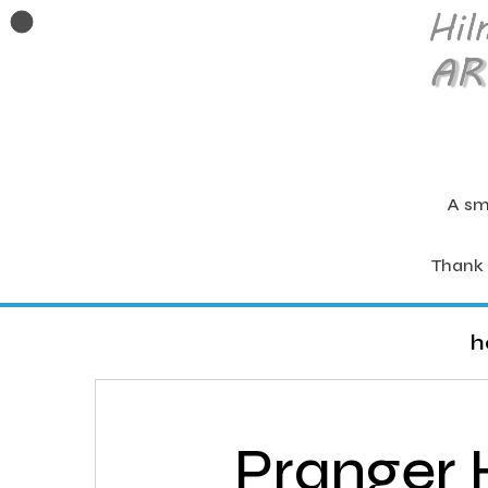
A sm
Thank 
h
Pranger 