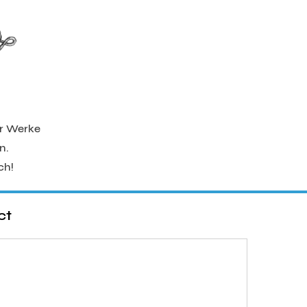
er Werke
n.
ch!
ct