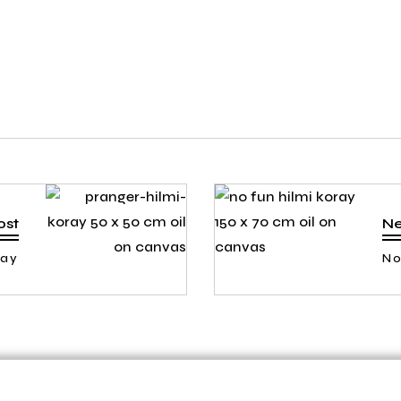
ost
Ne
ray
No