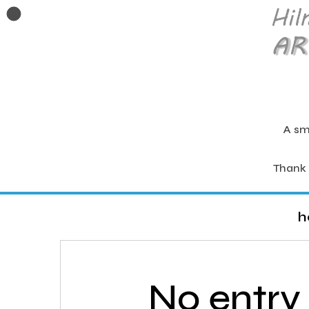
A sm
Thank 
h
No entry